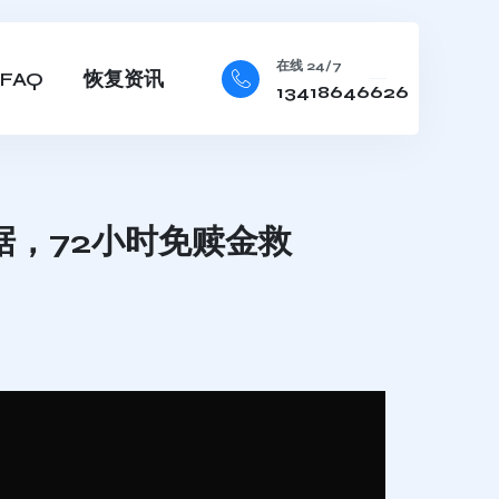
在线 24/7
FAQ
恢复资讯
13418646626
据，72小时免赎金救