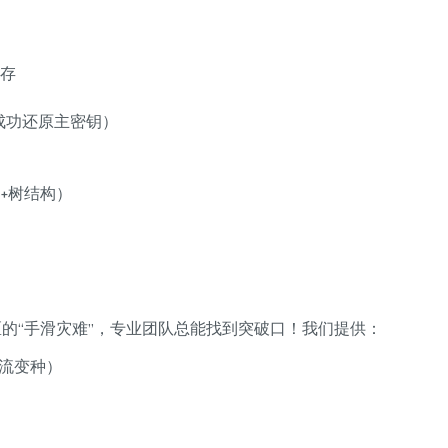
）
缓存
洞（成功还原主密钥）
+树结构）
区的“手滑灾难”，专业团队总能找到突破口！我们提供：
等主流变种）