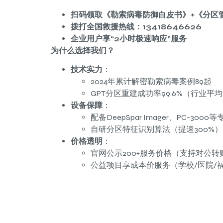
扫码领取《勒索病毒防御白皮书》+《分区
拨打全国救援热线：13418646626
企业用户享“2小时极速响应”服务
为什么选择我们？
技术实力
：
2024年累计解密勒索病毒案例89起
GPT分区重建成功率99.6%（行业平均
设备保障
：
配备DeepSpar Imager、PC-3000
自研分区特征识别算法（提速300%）
价格透明
：
官网公示200+服务价格（支持对公转
公益项目享成本价服务（学校/医院/