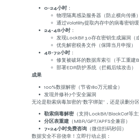
0-24小时
：
物理隔离感染服务器（防止横向传播
通过Volatility提取内存中的病毒密钥
24-48小时
：
发现LockBit 3.0存在密钥生成漏
优先解密税务文件（保障当月申报）
48-72小时
：
修复被破坏的数据库索引（手工重建B
部署EDR防护系统（拦截后续攻击）
成果
100%数据解密（节省180万元赎金）
发现并修补7个安全漏洞
无论是勒索病毒加密的“数字绑架”，还是误删分
勒索病毒解密
（支持LockBit/BlackCat
分区表重建
（MBR/GPT/APFS全兼容）
7×24小时免费咨询
（微信扫码秒回）
数据安全不容侥幸！立即行动止损：