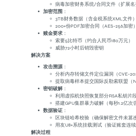
病毒加密财务系统/合同文件（扩展名变为.
加密范围
：
3TB财务数据（含金税系统XML文件
200+份PDF加密合同（AES-256加密
赎金要求
：
索要5比特币（约合人民币180万元）
威胁72小时后销毁密钥
解决方案
攻击溯源
：
分析内存转储文件定位漏洞（CVE-2024
提取病毒样本提交国际反勒索联盟（NoM
密钥破解
：
利用虚拟机快照恢复部分RSA私钥片
搭建GPU集群暴力破解（每秒1.2亿次
数据验证
：
区块链哈希校验（确保解密文件未篡
用友U8+系统挂载测试（验证账套连
解决过程