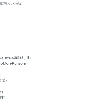
lockbit3）
）
）
-12345漏洞利用）
oreRansom）
段
尝试）
改）
续性）