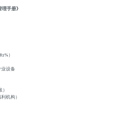
管理手册》
82%）
等专业设备
账）
福利机构）