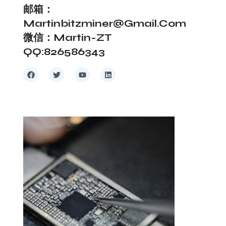
邮箱：
Martinbitzminer@gmail.com
微信：Martin-ZT
QQ:826586343