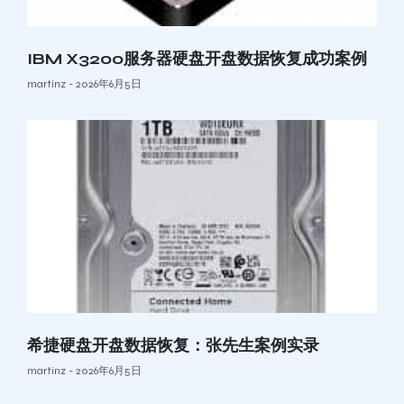
IBM X3200服务器硬盘开盘数据恢复成功案例
martinz
2026年6月5日
希捷硬盘开盘数据恢复：张先生案例实录
martinz
2026年6月5日