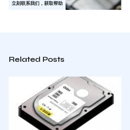
立刻联系我们，获取帮助
Related Posts