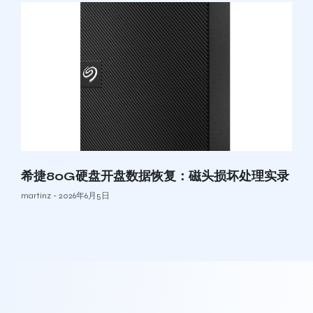
希捷80G硬盘开盘数据恢复：磁头损坏处理实录
martinz
2026年6月5日