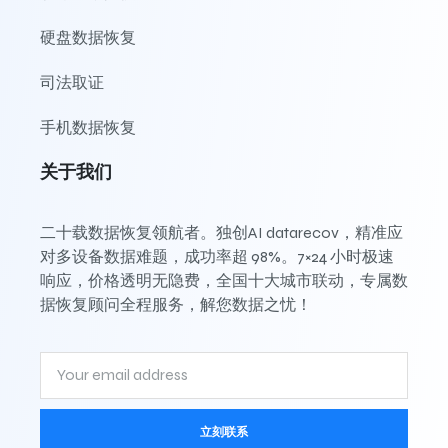
硬盘数据恢复
司法取证
手机数据恢复
关于我们
二十载数据恢复领航者。独创AI datarecov，精准应
对多设备数据难题，成功率超 98%。7×24 小时极速
响应，价格透明无隐费，全国十大城市联动，专属数
据恢复顾问全程服务，解您数据之忧！
立刻联系