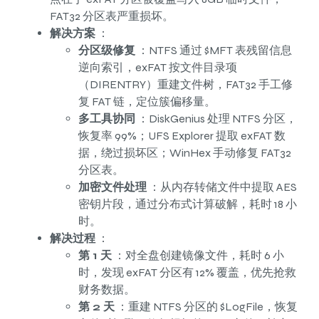
FAT32 分区表严重损坏。
解决方案
：
分区级修复
：NTFS 通过 $MFT 表残留信息
逆向索引，exFAT 按文件目录项
（DIRENTRY）重建文件树，FAT32 手工修
复 FAT 链，定位簇偏移量。
多工具协同
：DiskGenius 处理 NTFS 分区，
恢复率 99%；UFS Explorer 提取 exFAT 数
据，绕过损坏区；WinHex 手动修复 FAT32
分区表。
加密文件处理
：从内存转储文件中提取 AES
密钥片段，通过分布式计算破解，耗时 18 小
时。
解决过程
：
第 1 天
：对全盘创建镜像文件，耗时 6 小
时，发现 exFAT 分区有 12% 覆盖，优先抢救
财务数据。
第 2 天
：重建 NTFS 分区的 $LogFile，恢复