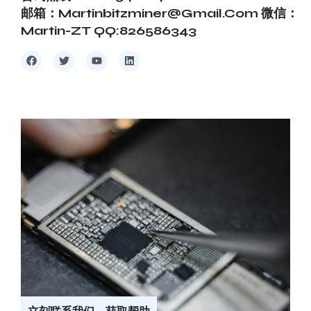
邮箱：martinbitzminer@gmail.com 微信：
Martin-ZT QQ:826586343