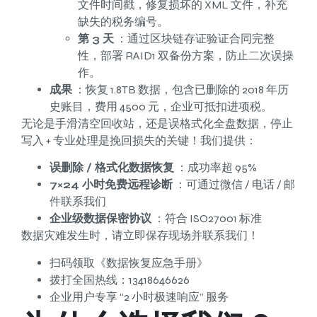
文件时间戳，修复损坏的 XML 文件，补充
缺失的税务编号。
第 3 天
：通过区块链存证验证合同完整
性，部署 RAID1 双备份方案，防止二次误操
作。
成果
：恢复 1.8TB 数据，包含已删除的 2018 年历
史账目，费用 4500 元，企业可抵扣进项税。
无论是手滑清空回收站，还是误格式化全盘数据，停止
写入 + 专业处理是挽回损失的关键！我们提供：
误删除 / 格式化数据恢复
：成功率超 95%
7×24 小时免费远程诊断
：可通过微信 / 电话 / 邮
件联系我们
企业级数据保密协议
：符合 ISO27001 标准
数据灾难发生时，请立即保存现场并联系我们！
扫码领取《数据恢复应急手册》
拨打全国热线：13418646626
企业用户专享 “2 小时极速响应” 服务