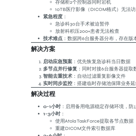
存储柜2个控制器同时宕机
10TB医疗影像（DICOM格式）无法
紧急程度
：
急诊科30台手术被迫暂停
放射科积压200+患者无法检查
技术难点
：数据跨6台服务器分布，存在版
解决方案
启动应急预案
：优先恢复急诊科当日数据
多节点并行修复
：同时对接6台服务器提取
智能去重技术
：自动过滤重复影像文件
实时同步监控
：搭建临时存储池保障业务延
解决过程
0-1小时
：启用备用电源稳定存储环境，防
1-3小时
：
使用Atola TaskForce提取各节点数据
重建DICOM文件索引数据库
3-6小时
：