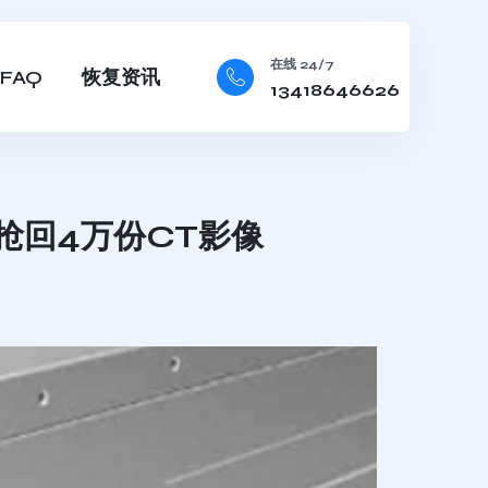
在线 24/7
FAQ
恢复资讯
13418646626
抢回4万份CT影像