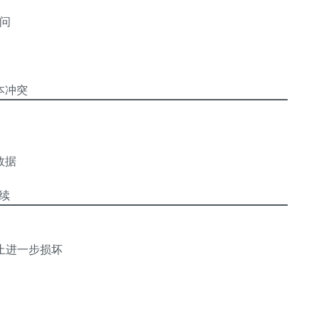
访问
本冲突
数据
续
止进一步损坏