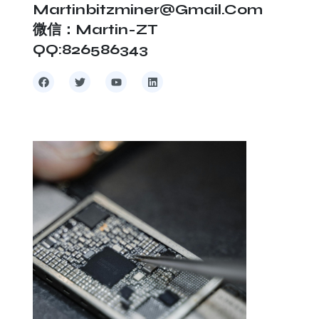
Martinbitzminer@gmail.com
微信：Martin-ZT
QQ:826586343