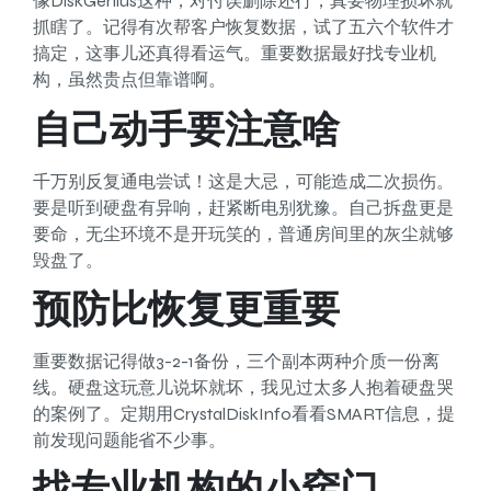
像DiskGenius这种，对付误删除还行，真要物理损坏就
抓瞎了。记得有次帮客户恢复数据，试了五六个软件才
搞定，这事儿还真得看运气。重要数据最好找专业机
构，虽然贵点但靠谱啊。
自己动手要注意啥
千万别反复通电尝试！这是大忌，可能造成二次损伤。
要是听到硬盘有异响，赶紧断电别犹豫。自己拆盘更是
要命，无尘环境不是开玩笑的，普通房间里的灰尘就够
毁盘了。
预防比恢复更重要
重要数据记得做3-2-1备份，三个副本两种介质一份离
线。硬盘这玩意儿说坏就坏，我见过太多人抱着硬盘哭
的案例了。定期用CrystalDiskInfo看看SMART信息，提
前发现问题能省不少事。
找专业机构的小窍门