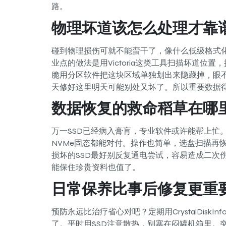
路。
物理坏道该怎么处理才靠
碰到物理损伤可就不能蛮干了，像什么低级格式
业点的做法是用Victoria这类工具扫描坏道
脆用分区软件把这块区域单独划出来隐藏掉，眼
天修好这里明天可能别处又坏了。所以重要数据
数据恢复的救命稻草在哪
万一SSD已经病入膏肓，专业软件或许能帮上忙。像R
NVMe固态都能对付。操作也简单，选盘扫描再
损坏的SSD最好别反复通电尝试，容易造成二次
能保住珍贵资料也值了。
日常保养比事后修复更重
预防永远比治疗省心对吧？定期用CrystalDiskI
了。平时用SSD注意散热，别塞在闷罐机箱里。