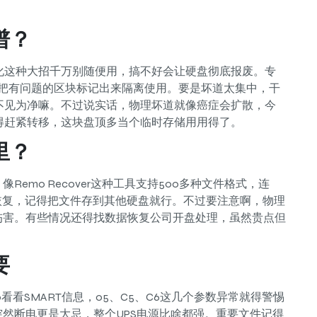
谱？
化这种大招千万别随便用，搞不好会让硬盘彻底报废。专
位置，把有问题的区块标记出来隔离使用。要是坏道太集中，干
不见为净嘛。不过说实话，物理坏道就像癌症会扩散，今
得赶紧转移，这块盘顶多当个临时存储用用得了。
里？
emo Recover这种工具支持500多种文件格式，连
恢复，记得把文件存到其他硬盘就行。不过要注意啊，物理
伤害。有些情况还得找数据恢复公司开盘处理，虽然贵点但
要
nfo看看SMART信息，05、C5、C6这几个参数异常就得警惕
突然断电更是大忌，整个UPS电源比啥都强。重要文件记得