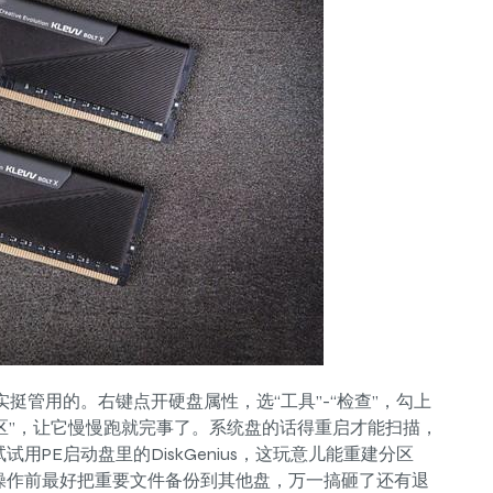
实挺管用的。右键点开硬盘属性，选“工具”-“检查”，勾上
扇区”，让它慢慢跑就完事了。系统盘的话得重启才能扫描，
PE启动盘里的DiskGenius，这玩意儿能重建分区
操作前最好把重要文件备份到其他盘，万一搞砸了还有退