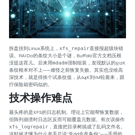
拆盘挂到Linux系统上，
xfs_repair
直接报超级块错
误。RAID0的条纹大小是个谜，Buffalo官方文档压根
没提这茬儿。后来用
mdadm
强制组装，发现默认的512K
条纹根本对不上——难怪之前恢复失败。其实也没啥高
深技术，就是得挨个试条纹值，从64K到1M轮着来，跟
拧保险箱密码似的。
技术操作难点
最头疼的是XFS的日志机制。理论上它能帮恢复数据，
但阵列崩溃时日志区反而可能覆盖元数据。有次误操作
xfs_logrepair
，直接把目录树搞成了乱码文件名。
这时候才懂为什么老手总说“先dd全盘备份”——手滑的