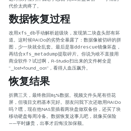
代价太肉疼了。
数据恢复过程
改用
xfs_db
手动解析超级块，发现第二块盘头部有坏
道。这时候RAID0的劣势全暴露了：数据像被切碎的拼
图，少一块就全乱套。最后是靠
ddrescue
镜像坏盘，
再结合
xfs_metadump
提取碎片。你说为啥不直接用
商业软件？试过啊，R-Studio扫出来的文件树全是
“_lost+found_001”，看得人血压飙升。
恢复结果
折腾三天，最终救回85%数据。视频文件头尾有些花
屏，但项目文档基本完好。朋友问我下次还敢用RAID0
吗？嘿，现在他NAS里插着两块盘做双备份，还买了块
移动硬盘每周冷备。数据恢复这事儿吧，就像买保险
——平时嫌贵，出事才后悔没加保额。