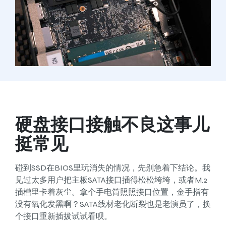
硬盘接口接触不良这事儿
挺常见
碰到SSD在BIOS里玩消失的情况，先别急着下结论。我
见过太多用户把主板SATA接口插得松松垮垮，或者M.2
插槽里卡着灰尘。拿个手电筒照照接口位置，金手指有
没有氧化发黑啊？SATA线材老化断裂也是老演员了，换
个接口重新插拔试试看呗。