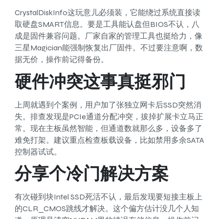
CrystalDiskInfo这玩意儿必须装，它能绕过系统直接读
取硬盘SMART信息。要是工具能认盘但BIOS不认，八
成是固件兼容问题。厂家自家的管理工具也挺给力，像
三星Magician能强制恢复出厂固件。不过要注意啊，数
据无价，操作前记得备份。
硬件冲突这事真挺邪门
上周就遇到个案例，用户加了张独立网卡后SSD突然消
失。排查发现是PCIe通道分配冲突，拔掉扩展卡立马正
常。现在主板虽然智能，但通道数就那么多，设备多了
难免打架。建议重点检查板载设备，比如禁用多余SATA
控制器试试。
分享个冷门解决方案
有次碰到块Intel SSD死活不认，最后发现要短接主板上
的CLR_CMOS跳线才解决。这个偏方估计没几个人知