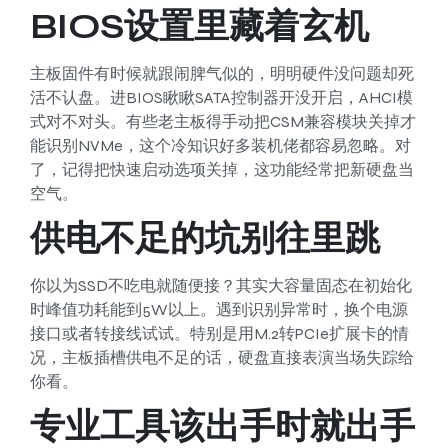
BIOS设置里藏着玄机
主板固件有时候就跟闹脾气似的，明明硬件没问题却死
活不认盘。进BIOS瞅瞅SATA控制器开没开启，AHCI模
式对不对头。有些老主板得手动把CSM兼容模块关掉才
能识别NVMe，这个冷知识好多装机佬都容易忽略。对
了，记得把快速启动选项关掉，这功能经常把新硬盘当
空气。
供电不足的坑别往里跳
你以为SSD不吃电就随便接？其实大容量固态在初始化
时峰值功耗能到5W以上。遇到识别异常时，换个电源
接口或者转接线试试。特别是用M.2转PCIe扩展卡的情
况，主板插槽供电不足的话，硬盘直接表演当场失踪给
你看。
专业工具该出手时就出手