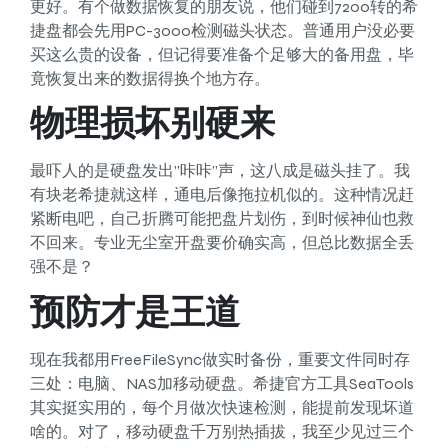
更好。有个做数据恢复的朋友说，他们碰到7200转的希
捷盘都会先用PC-3000检测磁头状态。普通用户没必要
买这么贵的设备，但记得要准备个足够大的备用盘，毕
竟恢复出来的数据得换个地方存。
物理损坏别硬来
最吓人的是硬盘发出”咔咔”声，这八成是磁头挂了。我
有块老希捷就这样，通电后像拖拉机似的。这种情况赶
紧断电吧，自己折腾可能把盘片划伤，到时候神仙也救
不回来。专业无尘室开盘要价确实高，但总比数据全丢
强不是？
预防才是王道
现在我都用FreeFileSync做实时备份，重要文件同时存
三处：电脑、NAS加移动硬盘。希捷官方工具SeaTools
其实挺实用的，每个月做次快速检测，能提前发现坏道
啥的。对了，移动硬盘千万别热插拔，我至少见过三个