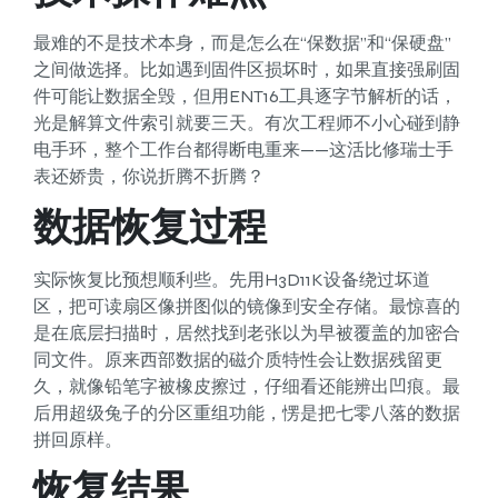
最难的不是技术本身，而是怎么在“保数据”和“保硬盘”
之间做选择。比如遇到固件区损坏时，如果直接强刷固
件可能让数据全毁，但用ENT16工具逐字节解析的话，
光是解算文件索引就要三天。有次工程师不小心碰到静
电手环，整个工作台都得断电重来——这活比修瑞士手
表还娇贵，你说折腾不折腾？
数据恢复过程
实际恢复比预想顺利些。先用H3D11K设备绕过坏道
区，把可读扇区像拼图似的镜像到安全存储。最惊喜的
是在底层扫描时，居然找到老张以为早被覆盖的加密合
同文件。原来西部数据的磁介质特性会让数据残留更
久，就像铅笔字被橡皮擦过，仔细看还能辨出凹痕。最
后用超级兔子的分区重组功能，愣是把七零八落的数据
拼回原样。
恢复结果