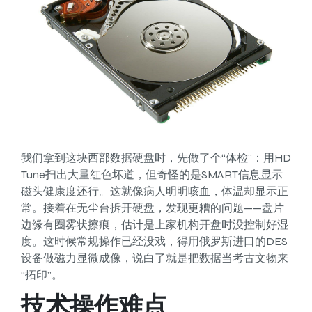
我们拿到这块西部数据硬盘时，先做了个“体检”：用HD
Tune扫出大量红色坏道，但奇怪的是SMART信息显示
磁头健康度还行。这就像病人明明咳血，体温却显示正
常。接着在无尘台拆开硬盘，发现更糟的问题——盘片
边缘有圈雾状擦痕，估计是上家机构开盘时没控制好湿
度。这时候常规操作已经没戏，得用俄罗斯进口的DES
设备做磁力显微成像，说白了就是把数据当考古文物来
“拓印”。
技术操作难点