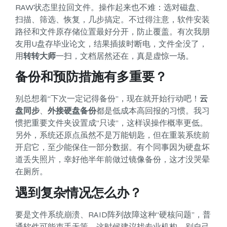
RAW状态里拉回文件。操作起来也不难：选对磁盘、
扫描、筛选、恢复，几步搞定。不过得注意，软件安装
路径和文件原存储位置最好分开，防止覆盖。有次我朋
友用U盘存毕业论文，结果插拔时断电，文件全没了，
用
转转大师
一扫，文档居然还在，真是虚惊一场。
备份和预防措施有多重要？
别总想着“下次一定记得备份”，现在就开始行动吧！
云
盘同步
、
外接硬盘备份
都是低成本高回报的习惯。我习
惯把重要文件夹设置成“只读”，这样误操作概率更低。
另外，系统还原点虽然不是万能钥匙，但在重装系统前
开启它，至少能保住一部分数据。有个同事因为硬盘坏
道丢失照片，幸好他半年前做过镜像备份，这才没哭晕
在厕所。
遇到复杂情况怎么办？
要是文件系统崩溃、RAID阵列故障这种“硬核问题”，普
通软件可能束手无策。这时候建议找专业机构，别自己