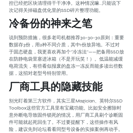
控已经把区块清理得干干净净。这种情况嘛…只能说下
次记得关掉磁盘优化里的SSD碎片整理功能。
冷备份的神来之笔
说到预防措施，很多老司机都推荐30-30-30原则：重要
数据存3份，用2种不同介质，其中1份放异地。不过对
于固态硬盘，我更喜欢再加个”冷冻法”——把备用SSD放
在防静电袋里塞进冰箱（不是开玩笑！）。低温能减缓
电荷流失，有些看似报废的盘冻一冻反而能多读出些数
据，这招对老型号特别管用。
厂商工具的隐藏技能
别光盯着第三方软件，其实三星Magician、英特尔SSD
Toolbox这些官方工具里有宝藏功能。比如安全擦除时
意外断电导致固件锁死的情况，用厂商工具刷个诊断固
件可能就起死回生了。不过要提醒下，这些操作有风
险，建议先到论坛看看同型号设备的实操案例再动手。