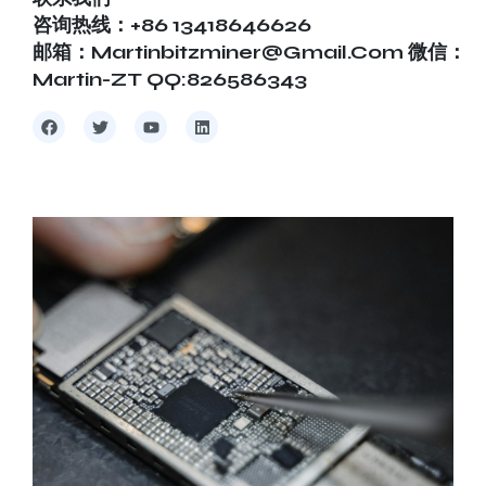
咨询热线：+86 13418646626
邮箱：martinbitzminer@gmail.com 微信：
Martin-ZT QQ:826586343