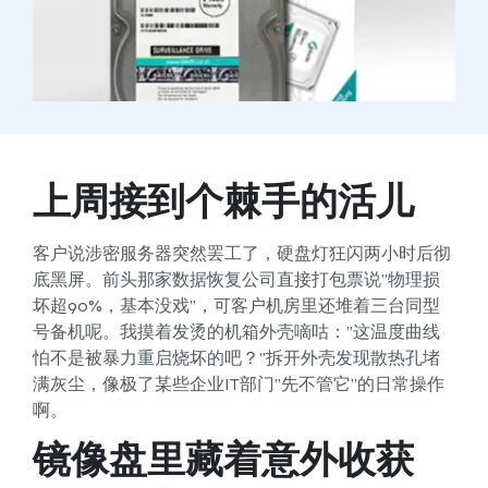
上周接到个棘手的活儿
客户说涉密服务器突然罢工了，硬盘灯狂闪两小时后彻
底黑屏。前头那家数据恢复公司直接打包票说”物理损
坏超90%，基本没戏”，可客户机房里还堆着三台同型
号备机呢。我摸着发烫的机箱外壳嘀咕：”这温度曲线
怕不是被暴力重启烧坏的吧？”拆开外壳发现散热孔堵
满灰尘，像极了某些企业IT部门”先不管它”的日常操作
啊。
镜像盘里藏着意外收获