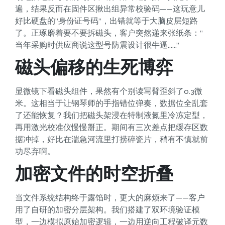
遍，结果反而在固件区揪出组异常校验码——这玩意儿
好比硬盘的”身份证号码”，出错就等于大脑皮层短路
了。正琢磨着要不要拆磁头，客户突然递来张纸条：”
当年采购时供应商说这型号防震设计很牛逼……”
磁头偏移的生死博弈
显微镜下看磁头组件，果然有个别读写臂歪斜了0.3微
米。这相当于让钢琴师的手指错位弹奏，数据位全乱套
了还能恢复？我们把磁头架浸在特制液氮里冷冻定型，
再用激光校准仪慢慢掰正。期间有三次差点把缓存区数
据冲掉，好比在湍急河流里打捞碎瓷片，稍有不慎就前
功尽弃啊。
加密文件的时空折叠
当文件系统结构终于露馅时，更大的麻烦来了——客户
用了自研的加密分层架构。我们搭建了双环境验证模
型，一边模拟原始加密逻辑，一边用逆向工程破译元数