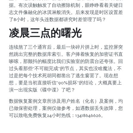
据。有次误触触发了自动擦除机制，眼睁睁看着关键日
志文件像融化的冰淇淋般消失。后来发现是时区设置差
了8小时，这年头连数据都讲究时差管理了吗？
凌晨三点的曙光
连续熬了三个通宵后，最后一块碎片拼上时，监控屏突
然跳出完整的数据库索引。客户捧着恢复的加密证书直
哆嗦，那颤抖的幅度比我们实验室的防震台还夸张。回
过头看那些”不可能完成”的节点，其实也没啥魔法，不
过是把每个技术死胡同都凿出了逃生窗罢了。现在想
想，要是当初直接听信”90%损坏”的结论，大概真要上
演一出现实版《碟中谍》了吧？
数据恢复案例文章所涉及用户姓名（化名）及案例，均
已做保密处理，案例仅做参考，如遇数据丢失故障，您
可以致电免费恢复24小时热线：13418646626。