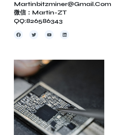
Martinbitzminer@gmail.com
微信：Martin-ZT
QQ:826586343