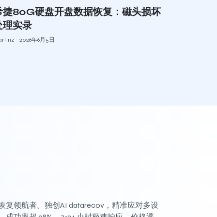
希捷80G硬盘开盘数据恢复：磁头损坏
处理实录
rtinz
2026年6月5日
复领航者。独创AI datarecov，精准应对多设
成功率超 98%。7×24 小时极速响应，价格透