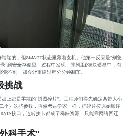
端端的，但SMART状态里藏着玄机。他第一反应是“别急
抄录”到安全存储里。过程中发现，阵列里的8块硬盘中，有
卡都察觉不到，却会让重建过程分分钟翻车。
极挑战
硬盘上都是零散的“拼图碎片”。工程师们得先确定条带大小
第二个）这些参数，再像考古学家一样，把碎片按原始顺序
i SATA接口，连转接卡都成了稀缺资源，只能靠网络回迁
外科手术”