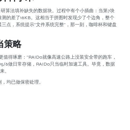
，用自研算法填补缺失的数据块。过程中有个小插曲：当第7块
测的差了16KB。这相当于拼图时发现少了个边角，整个
三点，系统提示“文件系统完整”，那一刻，咖啡杯和键盘
当策略
更值得琢磨：“RAID0就像高速公路上没装安全带的跑车，
D5/6做日常存储，RAID0只当临时加速工具。毕竟，数据
回来。
例，均已做保密处理。