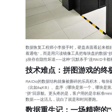
数据恢复工程师小李接手时，硬盘表面看起来都好
着通电”，而是用只读镜像工具把每块盘的数据“
3块存在隐性坏道——这种“沉默杀手”连RAID
技术难点：拼图游戏的终
RAID0的数据结构就像被撕碎的乐高积木，每块
（比如64KB）、盘序（哪块是第一个，哪块是
“拼”回原貌。更头疼的是，客户用的是非标准min
数据——这活儿，说白了就是和时间赛跑。
数据重生记：一场精密的“