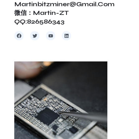
Martinbitzminer@gmail.com
微信：Martin-ZT
QQ:826586343