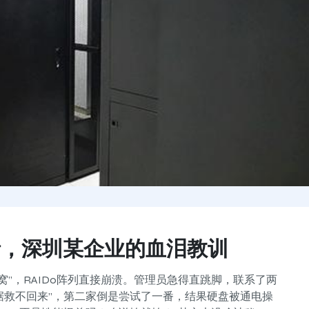
溃，深圳某企业的血泪教训
”，RAID0阵列直接崩溃。管理员急得直跳脚，联系了两
据救不回来”，第二家倒是尝试了一番，结果硬盘被通电操