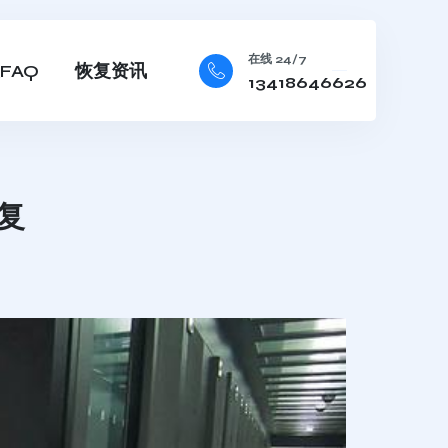
在线 24/7
FAQ
恢复资讯
13418646626
复