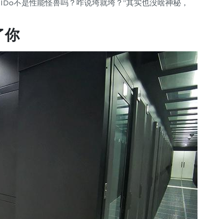
ID0不是性能怪兽吗？咋说垮就垮？”其实也没啥神秘，
。
了你