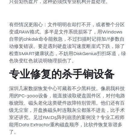
只会划伤盘片，这种必须找专业机构开盘处理。
有些情况更闹心：文件明明在却打不开，或者整个分区
变成RAW格式。多半是文件系统损坏了，用Windows
自带的chkdsk命令能救急，不过扫描时记得加/f参数自
动修复错误。要是遇到硬盘读写速度断崖式下跌，除了
检查SMART健康状态，不妨用DiskGenius扫扫坏道，绿
色块变红色就说明物理损伤了。
专业修复的杀手锏设备
深圳几家数据恢复中心可藏着不少黑科技。像易我科技
用的PC-3000设备，能直接读取硬盘固件区，对付电路
板烧毁、磁头老化这类硬件故障特别管用。他们还有百
级无尘室，开盘换磁头时连颗灰尘都落不进去，比手术
室还讲究。见过RAID5阵列崩溃的案例没？专业工程师
能用Data Extractor重构磁盘顺序，比软件恢复靠谱多
了。