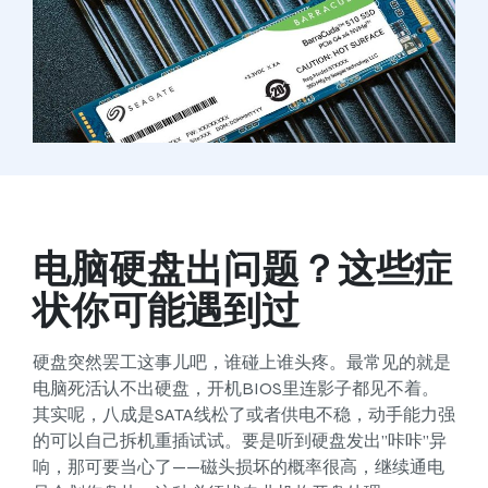
电脑硬盘出问题？这些症
状你可能遇到过
硬盘突然罢工这事儿吧，谁碰上谁头疼。最常见的就是
电脑死活认不出硬盘，开机BIOS里连影子都见不着。
其实呢，八成是SATA线松了或者供电不稳，动手能力强
的可以自己拆机重插试试。要是听到硬盘发出”咔咔”异
响，那可要当心了——磁头损坏的概率很高，继续通电