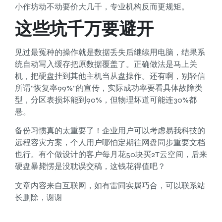
小作坊动不动要价大几千，专业机构反而更规矩。
这些坑千万要避开
见过最冤种的操作就是数据丢失后继续用电脑，结果系
统自动写入缓存把原数据覆盖了。正确做法是马上关
机，把硬盘挂到其他主机当从盘操作。还有啊，别轻信
所谓”恢复率99%”的宣传，实际成功率要看具体故障类
型，分区表损坏能到90%，但物理坏道可能连30%都
悬。
备份习惯真的太重要了！企业用户可以考虑易我科技的
远程容灾方案，个人用户哪怕定期往网盘同步重要文档
也行。有个做设计的客户每月花50块买2T云空间，后来
硬盘暴毙愣是没耽误交稿，这钱花得值吧？
文章内容来自互联网，如有雷同实属巧合，可以联系站
长删除，谢谢