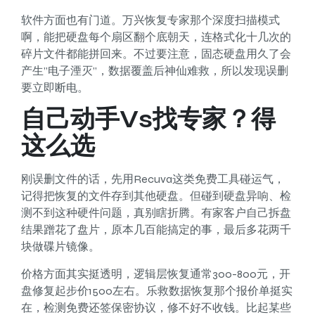
软件方面也有门道。万兴恢复专家那个深度扫描模式
啊，能把硬盘每个扇区翻个底朝天，连格式化十几次的
碎片文件都能拼回来。不过要注意，固态硬盘用久了会
产生”电子湮灭”，数据覆盖后神仙难救，所以发现误删
要立即断电。
自己动手vs找专家？得
这么选
刚误删文件的话，先用Recuva这类免费工具碰运气，
记得把恢复的文件存到其他硬盘。但碰到硬盘异响、检
测不到这种硬件问题，真别瞎折腾。有家客户自己拆盘
结果蹭花了盘片，原本几百能搞定的事，最后多花两千
块做碟片镜像。
价格方面其实挺透明，逻辑层恢复通常300-800元，开
盘修复起步价1500左右。乐救数据恢复那个报价单挺实
在，检测免费还签保密协议，修不好不收钱。比起某些