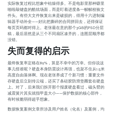
实际恢复过程比想象中枯燥得多。不是电影里那种噼里
啪啦敲键盘的酷炫场面，而是盯着进度条一帧帧校验文
件头。有些大文件恢复出来是破损的，得用十六进制编
辑器手动补全——好比把撕碎的合同拼回去，还得保证
每页页码都对得上。老张最在意的那个3GB的PSD分层
稿，最后居然是从三个不同扇区凑齐的，连图层顺序都
没错。
失而复得的启示
最终恢复率定格在89%，算是不幸中的万幸。但你说这
事儿怪谁呢？硬盘本身防震设计再强，也架不住从1.5米
高度自由落体啊。现在老张养成了个新习惯：重要文件
存硬盘后立刻传云端，还买了条硅胶防滑垫圈套在硬盘
上。对了，后来我们拆开那个报废硬盘看过，磁头臂的
减震簧片其实就指甲盖大小——保护数据的核心部件，
有时候脆弱得超乎想象。
数据恢复案例文章所涉及用户姓名（化名）及案例，均