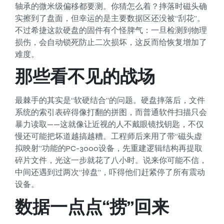
轴承的微米级偏移都要测。你猜怎么着？摔落时磁头确
实擦到了盘面，但幸运的是主要数据区还没被“刮花”。
不过希捷这款硬盘的固件有个怪脾气：一旦检测到物理
损伤，会自动锁死防止二次损坏，这反而给恢复增加了
难度。
那些看不见的战场
最棘手的其实是“软硬结合”的问题。硬盘摔落后，文件
系统的索引表碎得像打翻的拼图，而普通软件扫描只会
暴力读取——这就像让近视的人不戴眼镜找钥匙，不仅
慢还可能把坏道越搞越糟。工程师后来用了带“磁头虚
拟映射”功能的PC-3000设备，先重建逻辑结构再提取
碎片文件，光这一步就花了八小时。说来你可能不信，
中间还遇到过两次“掉盘”，吓得他们赶紧停了所有震动
设备。
数据一点点“捞”回来