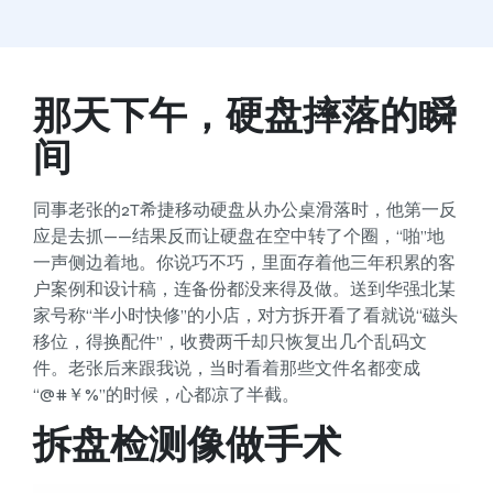
那天下午，硬盘摔落的瞬
间
同事老张的2T希捷移动硬盘从办公桌滑落时，他第一反
应是去抓——结果反而让硬盘在空中转了个圈，“啪”地
一声侧边着地。你说巧不巧，里面存着他三年积累的客
户案例和设计稿，连备份都没来得及做。送到华强北某
家号称“半小时快修”的小店，对方拆开看了看就说“磁头
移位，得换配件”，收费两千却只恢复出几个乱码文
件。老张后来跟我说，当时看着那些文件名都变成
“@#￥%”的时候，心都凉了半截。
拆盘检测像做手术