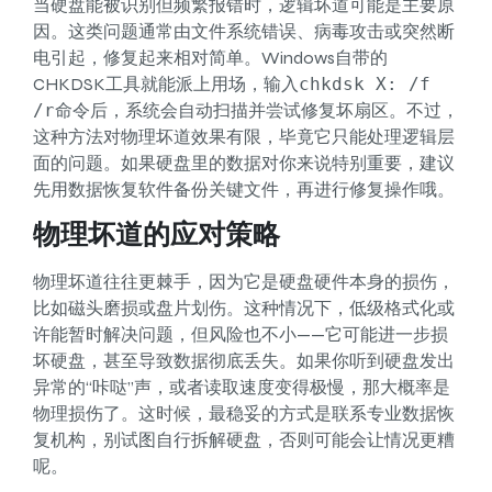
当硬盘能被识别但频繁报错时，逻辑坏道可能是主要原
因。这类问题通常由文件系统错误、病毒攻击或突然断
电引起，修复起来相对简单。Windows自带的
CHKDSK工具就能派上用场，输入
chkdsk X: /f
/r
命令后，系统会自动扫描并尝试修复坏扇区。不过，
这种方法对物理坏道效果有限，毕竟它只能处理逻辑层
面的问题。如果硬盘里的数据对你来说特别重要，建议
先用数据恢复软件备份关键文件，再进行修复操作哦。
物理坏道的应对策略
物理坏道往往更棘手，因为它是硬盘硬件本身的损伤，
比如磁头磨损或盘片划伤。这种情况下，低级格式化或
许能暂时解决问题，但风险也不小——它可能进一步损
坏硬盘，甚至导致数据彻底丢失。如果你听到硬盘发出
异常的“咔哒”声，或者读取速度变得极慢，那大概率是
物理损伤了。这时候，最稳妥的方式是联系专业数据恢
复机构，别试图自行拆解硬盘，否则可能会让情况更糟
呢。