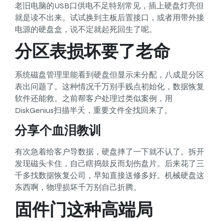
老旧电脑的USB口供电不足特别常见，插上硬盘灯亮但
就是读不出来。试试换到主板后置接口，或者用带外接
电源的硬盘盒，说不定就起死回生了呢。
分区表损坏要了老命
系统磁盘管理里能看到硬盘但显示未分配，八成是分区
表出问题了。这种情况千万别手贱点初始化，数据恢复
软件还能救。之前帮客户处理过类似案例，用
DiskGenius扫描半天，重要文件全找回来了。
分享个血泪教训
有次急着给客户导数据，硬盘摔了一下就不认了。拆开
发现磁头卡住，自己瞎捣鼓反而划伤盘片。后来花了三
千多找数据恢复公司，早知直接送修多好。机械硬盘这
东西啊，物理损坏千万别自己折腾。
固件门这种高端局