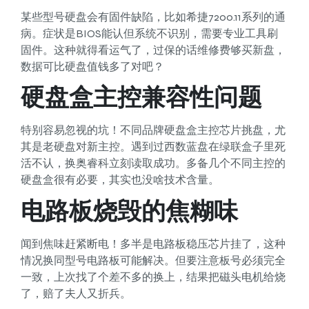
某些型号硬盘会有固件缺陷，比如希捷7200.11系列的通
病。症状是BIOS能认但系统不识别，需要专业工具刷
固件。这种就得看运气了，过保的话维修费够买新盘，
数据可比硬盘值钱多了对吧？
硬盘盒主控兼容性问题
特别容易忽视的坑！不同品牌硬盘盒主控芯片挑盘，尤
其是老硬盘对新主控。遇到过西数蓝盘在绿联盒子里死
活不认，换奥睿科立刻读取成功。多备几个不同主控的
硬盘盒很有必要，其实也没啥技术含量。
电路板烧毁的焦糊味
闻到焦味赶紧断电！多半是电路板稳压芯片挂了，这种
情况换同型号电路板可能解决。但要注意板号必须完全
一致，上次找了个差不多的换上，结果把磁头电机给烧
了，赔了夫人又折兵。