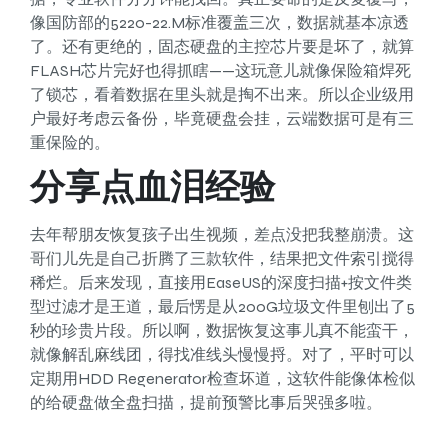
像国防部的5220-22.M标准覆盖三次，数据就基本凉透
了。还有更绝的，固态硬盘的主控芯片要是坏了，就算
FLASH芯片完好也得抓瞎——这玩意儿就像保险箱焊死
了锁芯，看着数据在里头就是掏不出来。所以企业级用
户最好考虑云备份，毕竟硬盘会挂，云端数据可是有三
重保险的。
分享点血泪经验
去年帮朋友恢复孩子出生视频，差点没把我整崩溃。这
哥们儿先是自己折腾了三款软件，结果把文件索引搅得
稀烂。后来发现，直接用EaseUS的深度扫描+按文件类
型过滤才是王道，最后愣是从200G垃圾文件里刨出了5
秒的珍贵片段。所以啊，数据恢复这事儿真不能蛮干，
就像解乱麻线团，得找准线头慢慢捋。对了，平时可以
定期用HDD Regenerator检查坏道，这软件能像体检似
的给硬盘做全盘扫描，提前预警比事后哭强多啦。