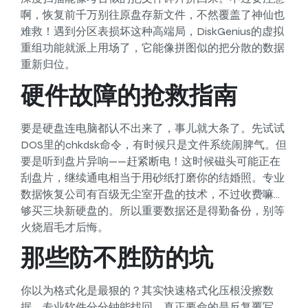
啊，恢复前千万别往原盘存新文件，不然覆盖了神仙也
难救！遇到分区表损坏这种高端局，DiskGenius的虚拟
重组功能就派上用场了，它能像拼图似的把分散的数据
重新归位。
硬件故障的抢救指南
要是硬盘连电脑都认不出来了，事儿就大条了。先试试
DOS里的chkdsk命令，有时候只是文件系统闹脾气。但
要是听到盘片异响——赶紧断电！这时候磁头可能正在
刮盘片，继续通电相当于用砂纸打磨你的结婚照。专业
数据恢复公司有百级无尘室开盘的技术，不过收费嘛…
够买三块新硬盘的。所以重要数据还是得勤备份，别等
火烧眉毛才后悔。
那些防不胜防的坑
你以为格式化是最狠的？其实快速格式化压根没擦数
据，专业软件分分钟能找回。真正要命的是反复覆写，