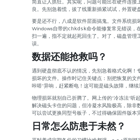
简直让人抓狂。其实呢，问题可能出在硬件连接
良。先别急着慌，拔了线重新插紧试试，外置硬盘
要是还不行，八成是软件层面搞鬼。文件系统损坏
Windows自带的
chkdsk
命令能修复常见错误，在
扫一遍，指不定就起死回生了。对了，磁盘管理
误。
数据还能抢救吗？
遇到硬盘彻底不认的情况，先别急着格式化啊！专业软件
损坏的文件。操作时记住关键点：别把恢复的文
咔嗒”异响，赶紧断电！这可能是磁头故障，继续
物理损坏就别自己折腾了。网上传的“冷冻法”听
解决磁头卡住的问题，但冷凝水风险极高，除非
可以尝试更换同型号板子，不过得确保固件版本
日常怎么防患于未然？