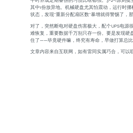
平时养成定期备份的习惯比啥都强。3-2-1原则
其中1份放异地。机械硬盘尤其怕震动，运行时挪机箱简
状态，发现“重新分配扇区数”暴增就得警惕了，
对了，突然断电对硬盘伤害极大，配个UPS电源很
难恢复，重要数据千万别只存一份。要是发现硬
住了——毕竟硬件嘛，终究有寿命，早做打算总
文章内容来自互联网，如有雷同实属巧合，可以