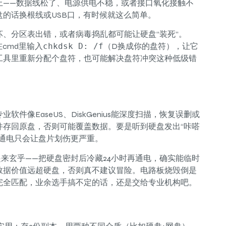
上——数据线松了、电源供电不稳，或者接口氧化接触不
的话换根线或USB口，有时候就这么简单。
、分区表出错，或者病毒捣乱都可能让硬盘“装死”。
cmd里输入
chkdsk D: /f
（D换成你的盘符），让它
工具里重新分配个盘符，也可能解决盘符冲突这种低级错
像EaseUS、DiskGenius能深度扫描，恢复误删或
件存回原盘，否则可能覆盖数据。要是听到硬盘发出“咔嗒
通电只会让盘片划伤更严重。
起来玄乎——把硬盘密封后冷藏24小时再通电，确实能临时
数据价值远超硬盘，否则真不建议冒险。电路板烧毁倒是
完全匹配，业余选手搞不定的话，还是交给专业机构吧。