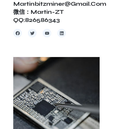
Martinbitzminer@gmail.com
微信：Martin-ZT
QQ:826586343