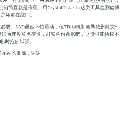
挺实用：存3份副本，用两种不同介质（比如硬盘+网盘），
直就是作死。用CrystalDiskInfo这类工具监测健康
那是坏道在敲门。
必要。SSD虽然不怕震动，但TRIM机制会导致删除文件
盘读写速度莫名变慢，赶紧备份数据吧，这货可能快撑不
比临时抱佛脚强。
联系站长删除，谢谢