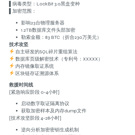
▌病毒类型：LockBit 3.0黑盒变种
▌加密范围：
影响23台物理服务器
1.2TB数据库文件头部加密
勒索金额：83 BTC（折合230万美元）
技术攻坚
自主研发的SQL碎片重组算法
数据库页级解密技术（专利号：XXXXX）
内存镜像取证系统
区块链存证溯源体系
救援时间线
[紧急响应阶段 0-4小时]
启动数字取证隔离协议
获取加密样本及内存dump文件
[技术攻坚阶段 4-28小时]
逆向分析加密密钥生成机制