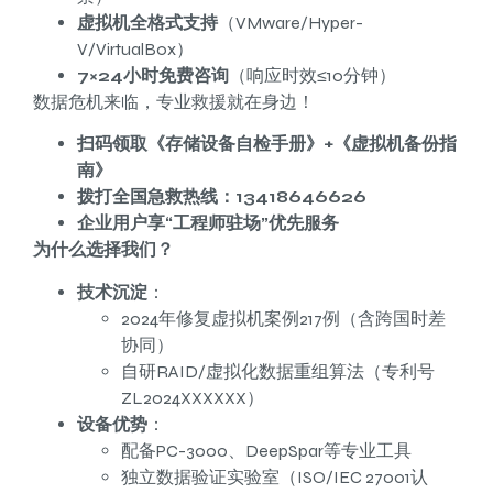
虚拟机全格式支持
（VMware/Hyper-
V/VirtualBox）
7×24小时免费咨询
（响应时效≤10分钟）
数据危机来临，专业救援就在身边！
扫码领取《存储设备自检手册》+《虚拟机备份指
南》
拨打全国急救热线：13418646626
企业用户享“工程师驻场”优先服务
为什么选择我们？
技术沉淀
：
2024年修复虚拟机案例217例（含跨国时差
协同）
自研RAID/虚拟化数据重组算法（专利号
ZL2024XXXXXX）
设备优势
：
配备PC-3000、DeepSpar等专业工具
独立数据验证实验室（ISO/IEC 27001认