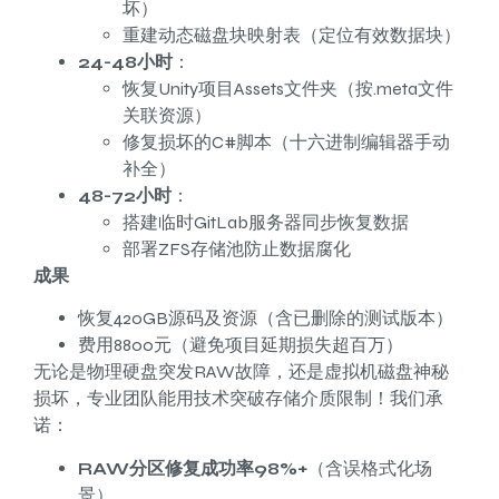
坏）
重建动态磁盘块映射表（定位有效数据块）
24-48小时
：
恢复Unity项目Assets文件夹（按.meta文件
关联资源）
修复损坏的C#脚本（十六进制编辑器手动
补全）
48-72小时
：
搭建临时GitLab服务器同步恢复数据
部署ZFS存储池防止数据腐化
成果
恢复420GB源码及资源（含已删除的测试版本）
费用8800元（避免项目延期损失超百万）
无论是物理硬盘突发RAW故障，还是虚拟机磁盘神秘
损坏，专业团队能用技术突破存储介质限制！我们承
诺：
RAW分区修复成功率98%+
（含误格式化场
景）