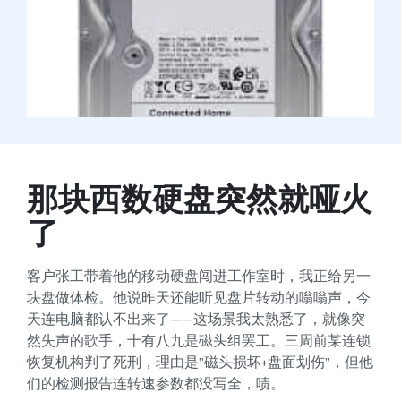
那块西数硬盘突然就哑火
了
客户张工带着他的移动硬盘闯进工作室时，我正给另一
块盘做体检。他说昨天还能听见盘片转动的嗡嗡声，今
天连电脑都认不出来了——这场景我太熟悉了，就像突
然失声的歌手，十有八九是磁头组罢工。三周前某连锁
恢复机构判了死刑，理由是”磁头损坏+盘面划伤”，但他
们的检测报告连转速参数都没写全，啧。