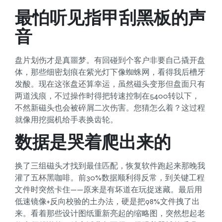
最怕听见指甲刮黑板的声
音
盘片划伤才是真噩梦。有回碰到个客户非要自己撬开盘
体，那些细密划痕在紫光灯下像蜘蛛网，看得我后槽牙
发酸。现在这张盘还算幸运，虽然磁头变形但盘面只有
两道浅痕，不过操作时得把转速控制在5400转以下，
不然新磁头也会被碎屑二次伤害。您猜怎么着？这过程
就像用挖掘机给手表换齿轮。
数据是哭着爬出来的
换了三组磁头才找到最佳匹配，恢复软件跑起来那晚我
灌了五杯黑咖啡。前30%数据顺利得反常，到关键工程
文件时突然卡住——原来是有坏道在玩捉迷藏。最后用
低速镜像+反向校验的土办法，硬是把98%文件拽了出
来。看着那些设计图纸重新亮起的缩略图，突然想起老