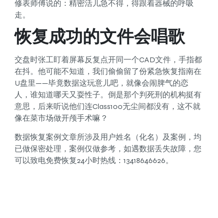
修表师傅说的：精密活儿急不得，得跟着器械的呼吸
走。
恢复成功的文件会唱歌
交盘时张工盯着屏幕反复点开同一个CAD文件，手指都
在抖。他可能不知道，我们偷偷留了份紧急恢复指南在
U盘里——毕竟数据这玩意儿吧，就像会闹脾气的恋
人，谁知道哪天又耍性子。倒是那个判死刑的机构挺有
意思，后来听说他们连Class100无尘间都没有，这不就
像在菜市场做开颅手术嘛？
数据恢复案例文章所涉及用户姓名（化名）及案例，均
已做保密处理，案例仅做参考，如遇数据丢失故障，您
可以致电免费恢复24小时热线：13418646626。