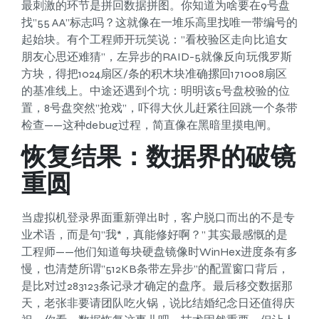
最刺激的环节是拼回数据拼图。你知道为啥要在9号盘
找”55 AA”标志吗？这就像在一堆乐高里找唯一带编号的
起始块。有个工程师开玩笑说：”看校验区走向比追女
朋友心思还难猜”，左异步的RAID-5就像反向玩俄罗斯
方块，得把1024扇区/条的积木块准确摞回171008扇区
的基准线上。中途还遇到个坑：明明该5号盘校验的位
置，8号盘突然”抢戏”，吓得大伙儿赶紧往回跳一个条带
检查——这种debug过程，简直像在黑暗里摸电闸。
恢复结果：数据界的破镜
重圆
当虚拟机登录界面重新弹出时，客户脱口而出的不是专
业术语，而是句”我*，真能修好啊？” 其实最感慨的是
工程师——他们知道每块硬盘镜像时WinHex进度条有多
慢，也清楚所谓”512KB条带左异步”的配置窗口背后，
是比对过283123条记录才确定的盘序。最后移交数据那
天，老张非要请团队吃火锅，说比结婚纪念日还值得庆