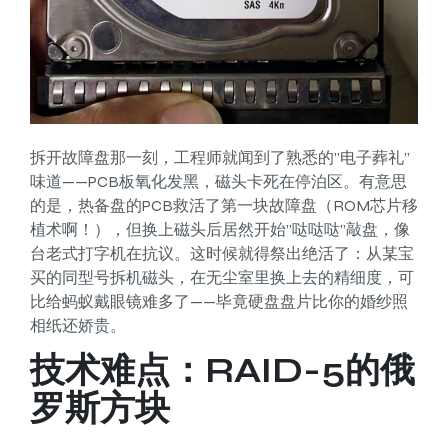
拆开故障盘那一刻，工程师就闻到了熟悉的”电子葬礼”
味道——PCB板氧化发黑，磁头卡死在停泊区。有意思
的是，热备盘的PCB救活了第一块故障盘（ROM芯片移
植术啊！），但换上磁头后居然开始”哒哒哒”敲盘，像
台老式打字机在抗议。这时候就得祭出绝活了：从某宝
买的同型号拆机磁头，在无尘室里换上去的精细度，可
比给蚂蚁戴眼镜难多了——毕竟硬盘盘片比你的婚纱照
相纸还娇贵。
技术难点：RAID-5的俄
罗斯方块