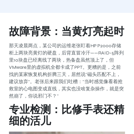
故障背景：当黄灯亮起时
那天凌晨两点，某公司的运维老张盯着HP P2000存储
柜上两块亮黄灯的硬盘，后背直冒冷汗——RAID-5阵列
里10块盘已经离线了两块，热备盘虽然顶上了，但
VMware里的虚拟机全都卡成了PPT。更糟的是，之前
找的某家恢复机构折腾三天，居然说”磁头匹配不上，
建议放弃”。老张后来跟我们吐槽：”当时感觉像看着抢
救室的心电图变成直线，其实也没啥复杂操作，就是突
然崩了，你说邪门不？”
专业检测：比修手表还精
细的活儿