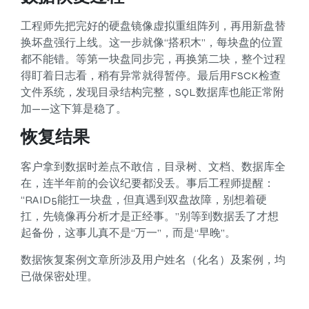
工程师先把完好的硬盘镜像虚拟重组阵列，再用新盘替
换坏盘强行上线。这一步就像“搭积木”，每块盘的位置
都不能错。等第一块盘同步完，再换第二块，整个过程
得盯着日志看，稍有异常就得暂停。最后用FSCK检查
文件系统，发现目录结构完整，SQL数据库也能正常附
加——这下算是稳了。
恢复结果
客户拿到数据时差点不敢信，目录树、文档、数据库全
在，连半年前的会议纪要都没丢。事后工程师提醒：
“RAID5能扛一块盘，但真遇到双盘故障，别想着硬
扛，先镜像再分析才是正经事。”别等到数据丢了才想
起备份，这事儿真不是“万一”，而是“早晚”。
数据恢复案例文章所涉及用户姓名（化名）及案例，均
已做保密处理。