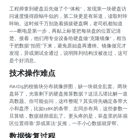
工程师拿到硬盘后先做了个“体检”，发现第一块硬盘访
问速度慢得跟蜗牛似的，第二块更是有坏道，读取时咔
咔响。这时候千万别急着插拔硬盘啊，老司机都知道
——断电是第一步，再贴上标签把每块盘的位置记清
楚。接着，他们用专业设备给硬盘做“克隆镜像”，相当
于把数据“拍照”下来，避免原始盘再遭殃。镜像做完才
发现，异或测试全通过，说明阵列结构没被改过，这可
是个好消息。
技术操作难点
RAID5的校验块分布就像拼图，缺一块就全乱套。两块
盘坏了，光靠剩下的硬盘推算数据？这活儿堪比解一道
高数题。你可能会问，这咋整呢？其实得先确定条带大
小和盘序，比如128K的条带、左同步布局，这些参数一
旦算错，数据就彻底乱了。更头疼的是，坏盘里的坏扇
区位置得靠“异或算法”反推，一不小心数据就穿帮。
数据恢复过程