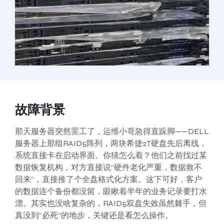
故障背景
那天服务器突然罢工了，运维小哥急得直跺脚——DELL
服务器上那组RAID5阵列，两块希捷2T硬盘先后离线，
系统直接卡在启动界面。你猜怎么着？他们之前找过某
数据恢复机构，对方直接说“硬件老化严重，数据救不
回来”，直接推了个全盘格式化方案。这下可好，客户
的数据连个备份都没留，眼瞅着半年的业务记录要打水
漂。其实也没啥复杂的，RAID5双盘失效虽然棘手，但
真没到“必死”的地步，关键还是看怎么操作。