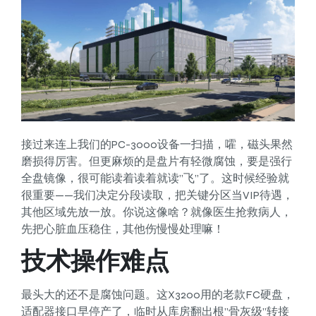
接过来连上我们的PC-3000设备一扫描，嚯，磁头果然
磨损得厉害。但更麻烦的是盘片有轻微腐蚀，要是强行
全盘镜像，很可能读着读着就读”飞”了。这时候经验就
很重要——我们决定分段读取，把关键分区当VIP待遇，
其他区域先放一放。你说这像啥？就像医生抢救病人，
先把心脏血压稳住，其他伤慢慢处理嘛！
技术操作难点
最头大的还不是腐蚀问题。这X3200用的老款FC硬盘，
适配器接口早停产了，临时从库房翻出根”骨灰级”转接