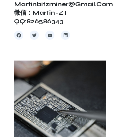
Martinbitzminer@gmail.com
微信：Martin-ZT
QQ:826586343