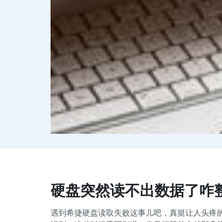
硬盘突然读不出数据了咋
遇到希捷硬盘读取失败这事儿吧，真挺让人头疼的