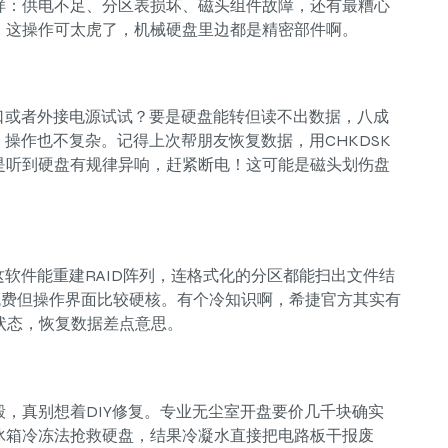
样：供电不足、分区表损坏、磁头组件故障，还有最糟心
，这操作可太虎了，机械硬盘里边都是精密部件啊。
口或者外接电源试试？要是硬盘能转但读不出数据，八成
区表，操作也不复杂。记得上次帮朋友恢复数据，用CHKDSK
是听到硬盘有规律异响，赶紧断电！这可能是磁头划伤盘
。这软件能重建RAID阵列，连格式化的分区都能扫出文件结
开源免费但操作界面比较硬核。有个冷知识啊，希捷官方其实有
康状态，恢复数据差点意思。
，真别想着DIY修复。专业无尘室开盘要价几千块确实
冰箱冷冻法抢救硬盘，结果冷凝水直接把电路板干报废