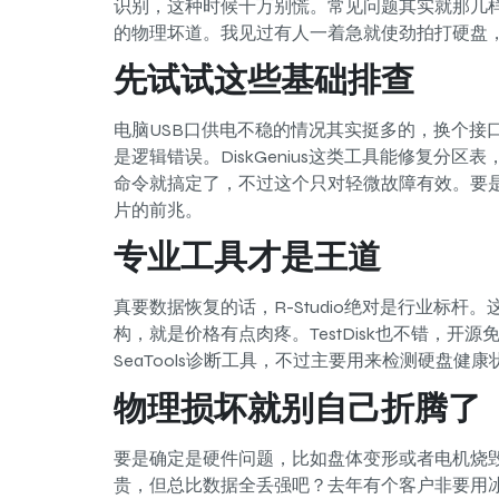
识别，这种时候千万别慌。常见问题其实就那几
的物理坏道。我见过有人一着急就使劲拍打硬盘
先试试这些基础排查
电脑USB口供电不稳的情况其实挺多的，换个接
是逻辑错误。DiskGenius这类工具能修复分
命令就搞定了，不过这个只对轻微故障有效。要
片的前兆。
专业工具才是王道
真要数据恢复的话，R-Studio绝对是行业标杆
构，就是价格有点肉疼。TestDisk也不错，
SeaTools诊断工具，不过主要用来检测硬盘健
物理损坏就别自己折腾了
要是确定是硬件问题，比如盘体变形或者电机烧毁
贵，但总比数据全丢强吧？去年有个客户非要用