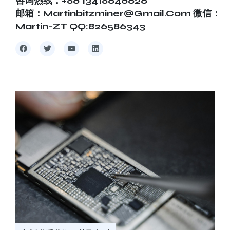
咨询热线：+86 13418646626
邮箱：martinbitzminer@gmail.com 微信：
Martin-ZT QQ:826586343