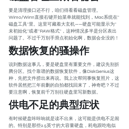
要是清理接口还不行，咱们得看看磁盘管理。
Win10/Win11直接右键开始菜单就能找到，Mac系统在”
磁盘工具”里。这里可藏着大玄机——硬盘可能显示为”
未初始化”或者”RAW格式”，这种情况多半是分区表出
问题了。不过千万别手滑点初始化啊，数据会全没的！
数据恢复的骚操作
说到数据这事儿，要是硬盘里有重要文件，建议先别折
腾分区。找个靠谱的数据恢复软件，像DiskGenius这
种，先把文件捞出来再说。我上次帮同事恢复照片，这
软件居然把三年前删的自拍都找回来了，神奇吧？不过
要注意啊，恢复前千万别往硬盘里写新数据。
供电不足的典型症状
有时候硬盘咔咔响就是读不出来，这可能是供电不足闹
的。特别是那些2.5英寸的大容量硬盘，耗电跟吃电似