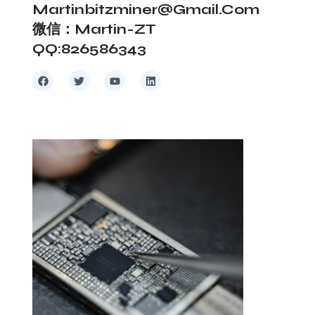
Martinbitzminer@gmail.com
微信：Martin-ZT
QQ:826586343